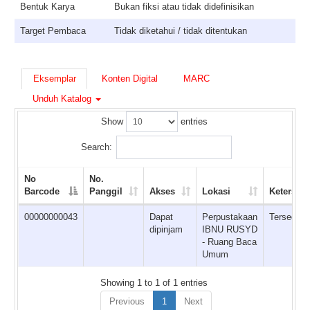
Bentuk Karya
Bukan fiksi atau tidak didefinisikan
Target Pembaca
Tidak diketahui / tidak ditentukan
Eksemplar
Konten Digital
MARC
Unduh Katalog
Show
entries
Search:
No
No.
Barcode
Panggil
Akses
Lokasi
Ketersed
00000000043
Dapat
Perpustakaan
Tersedia
dipinjam
IBNU RUSYD
- Ruang Baca
Umum
Showing 1 to 1 of 1 entries
Previous
1
Next