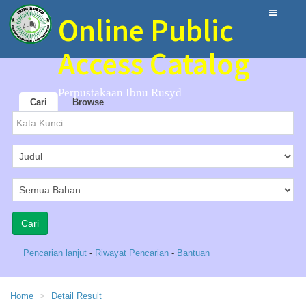
Online Public
Access Catalog
Perpustakaan Ibnu Rusyd
Cari
Browse
Pencarian lanjut
-
Riwayat Pencarian
-
Bantuan
Home
Detail Result